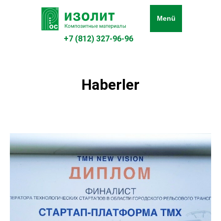
Menü
+7 (812) 327-96-96
Haberler
Katalog
Duroplastik
Mekanik iş
et
ında